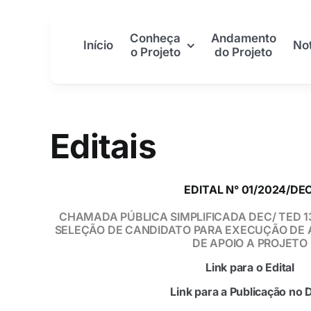
Skip
to
Conheça
Andamento
Início
Not
content
o Projeto
do Projeto
Editais
EDITAL N° 01/2024/DE
CHAMADA PÚBLICA SIMPLIFICADA DEC/ TED 1
SELEÇÃO DE CANDIDATO PARA EXECUÇÃO DE A
DE APOIO A PROJETO
Link para o Edital
Link para a Publicação no